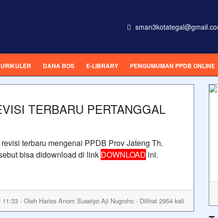
sman3kotategal@gmail.c
URIKULER
DANA BOS
E-LIBRARY
PENGUMUMAN PPDB ONLINE
REVISI TERBARU PERTANGGAL
revisi terbaru mengenai PPDB Prov Jateng Th.
sebut bisa didownload di link
DOWNLOAD
ini.
 11:33 - Oleh Haries Anom Susetyo Aji Nugroho - Dilihat 2954 kali