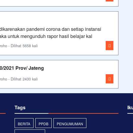
 dikarenakan pandemi corona dan setiap instansi
aka untuk mengunduh rapor hasil belajar kal
ho - Dilihat 5658 kali
0/2021 Prov/ Jateng
ho - Dilihat 2430 kali
Tags
Ik
BERITA
PPDB
PENGUMUMAN
.