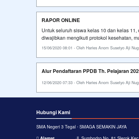
RAPOR ONLINE
Untuk seluruh siswa kelas 10 dan kelas 11,
diwajibkan mengikuti protokol kesehatan, m
15/06/2020 08:01 - Oleh Haries Anom Susetyo Aji Nugro
Alur Pendaftaran PPDB Th. Pelajaran 202
12/06/2020 07:33 - Oleh Haries Anom Susetyo Aji Nugro
Hubungi Kami
SMA Negeri 3 Tegal ⋅ SMAGA SEMAKIN JAYA
Alamat
Jl. Sumbodro No. 81 Slerok Kec